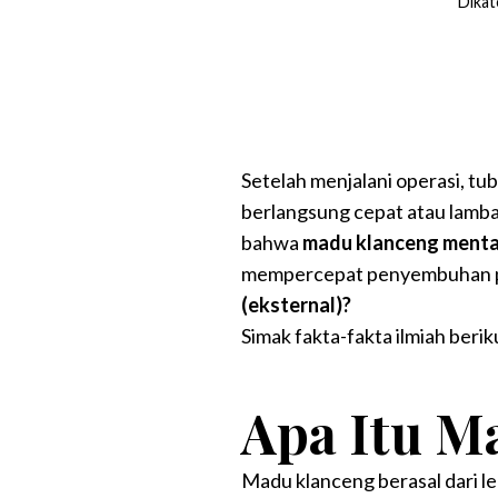
Dikat
Setelah menjalani operasi, tu
berlangsung cepat atau lambat
bahwa
madu klanceng ment
mempercepat penyembuhan pa
(eksternal)?
Simak fakta-fakta ilmiah beri
Apa Itu M
Madu klanceng berasal dari le