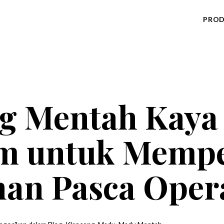
PRO
 Mentah Kaya 
am untuk Memp
an Pasca Oper