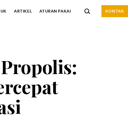
CARI…
DUK
ARTIKEL
ATURAN PAKAI
KONTAK
Propolis:
ercepat
asi