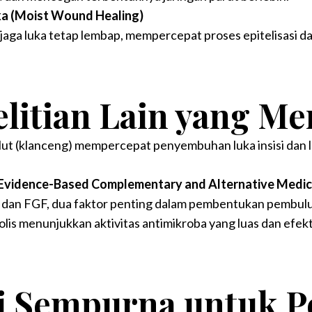
ka (Moist Wound Healing)
ga luka tetap lembap, mempercepat proses epitelisasi 
elitian Lain yang 
ut (klanceng) mempercepat penyembuhan luka insisi dan l
am Evidence-Based Complementary and Alternative Medic
dan FGF, dua faktor penting dalam pembentukan pembuluh
olis menunjukkan aktivitas antimikroba yang luas dan efek
i Sempurna untuk P