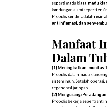
seperti madu biasa,
madu klan
kandungan alami seperti enzi
Propolis sendiri adalah resin 
antiinflamasi, dan penyembu
Manfaat I
Dalam Tu
(1) Meningkatkan Imunitas 
Propolis dalam madu klancen
sistem imun. Setelah operasi
regenerasi jaringan.
(2) Mengurangi Peradangan 
Propolis bekerja seperti anti