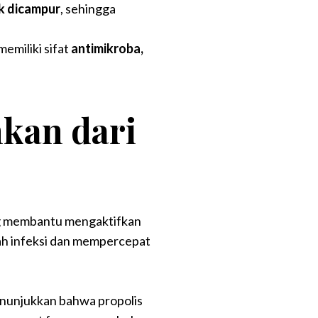
ak dicampur
, sehingga
memiliki sifat
antimikroba,
kan dari
ng membantu mengaktifkan
gah infeksi dan mempercepat
 menunjukkan bahwa propolis