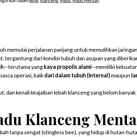
egorikan dalam
Blog
,
Klanceng
,
Madu
,
Madu Mentah
buh memulai perjalanan panjang untuk memulihkan jaringan y
, tergantung dari kondisi tubuh dan asupan yang diberika
ah
—terutama yang
kaya propolis alami
—memiliki kekuatan
sca operasi, baik
dari dalam tubuh (internal)
maupun
la
kut, dan kenali keajaiban lebah klanceng yang belum banyak
adu Klanceng Ment
bah tanpa sengat (stingless bee), yang hidup di hutan-huta