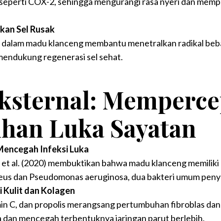
 seperti COX-2, sehingga mengurangi rasa nyeri dan me
ikan Sel Rusak
 dalam madu klanceng membantu menetralkan radikal bebas
 mendukung regenerasi sel sehat.
ksternal: Memperce
han Luka Sayatan
 Mencegah Infeksi Luka
 et al. (2020) membuktikan bahwa madu klanceng memiliki 
us dan Pseudomonas aeruginosa, dua bakteri umum penyeb
 Kulit dan Kolagen
n C, dan propolis merangsang pertumbuhan fibroblas dan 
dan mencegah terbentuknya jaringan parut berlebih.