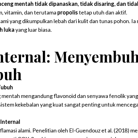
ceng mentah tidak dipanaskan, tidak disaring, dan tid
m, vitamin, dan terutama
propolis
tetap utuh dan aktif.
alami yang dikumpulkan lebah dari kulit dan tunas pohon. Ia 
h luka
yang luar biasa.
nternal: Menyembuh
buh
Tubuh
g mentah mengandung flavonoid dan senyawa fenolik ya
, sistem kekebalan yang kuat sangat penting untuk mence
Internal
inflamasi alami. Penelitian oleh El-Guendouz et al. (2018)