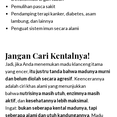
Pemulihan pasca sakit
Pendamping terapi kanker, diabetes, asam
lambung, dan lainnya
Penguat sistem imun secara alami
Jangan Cari Kentalnya!
Jadi, jika Anda menemukan madu klanceng itama
yang encer,
itu justru tanda bahwa madunya murni
dan belum diolah secara agresif
. Keencerannya
adalah ciri khas alami yang menunjukkan
bahwa
nutrisinya masih utuh
,
enzimnya masih
aktif
, dan
kesehatannya lebih maksimal
.
Ingat:
bukan seberapa kental madunya, tapi
seberapa alami dan utuh kandungannya
. Madu