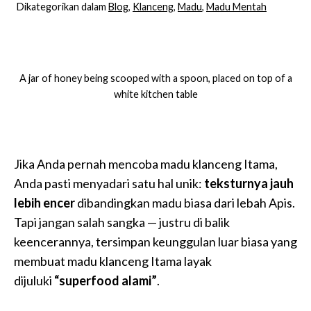
Dikategorikan dalam
Blog
,
Klanceng
,
Madu
,
Madu Mentah
A jar of honey being scooped with a spoon, placed on top of a
white kitchen table
Jika Anda pernah mencoba madu klanceng Itama,
Anda pasti menyadari satu hal unik:
teksturnya jauh
lebih encer
dibandingkan madu biasa dari lebah Apis.
Tapi jangan salah sangka — justru di balik
keencerannya, tersimpan keunggulan luar biasa yang
membuat madu klanceng Itama layak
dijuluki
“superfood alami”
.