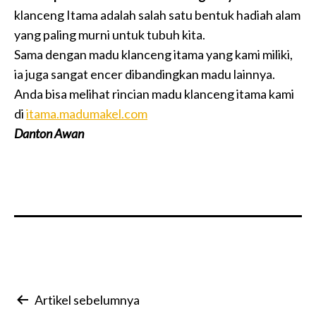
klanceng Itama adalah salah satu bentuk hadiah alam
yang paling murni untuk tubuh kita.
Sama dengan madu klanceng itama yang kami miliki,
ia juga sangat encer dibandingkan madu lainnya.
Anda bisa melihat rincian madu klanceng itama kami
di
itama.madumakel.com
Danton Awan
Navigasi
Artikel sebelumnya