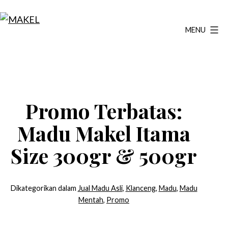
Lewati
ke
MENU
MAKEL
konten
Promo Terbatas:
Madu Makel Itama
Size 300gr & 500gr
Dikategorikan dalam
Jual Madu Asli
,
Klanceng
,
Madu
,
Madu
Mentah
,
Promo