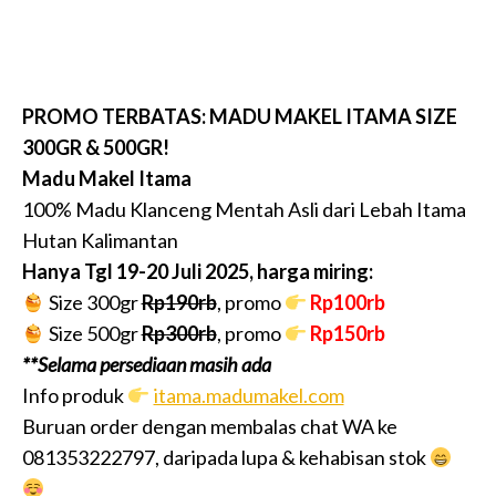
PROMO TERBATAS: MADU MAKEL ITAMA SIZE
300GR & 500GR!
Madu Makel Itama
100% Madu Klanceng Mentah Asli dari Lebah Itama
Hutan Kalimantan
Hanya Tgl 19-20 Juli 2025, harga miring:
Size 300gr
Rp190rb
, promo
Rp100rb
Size 500gr
Rp300rb
, promo
Rp150rb
**Selama persediaan masih ada
Info produk
itama.madumakel.com
Buruan order dengan membalas chat WA ke
081353222797, daripada lupa & kehabisan stok