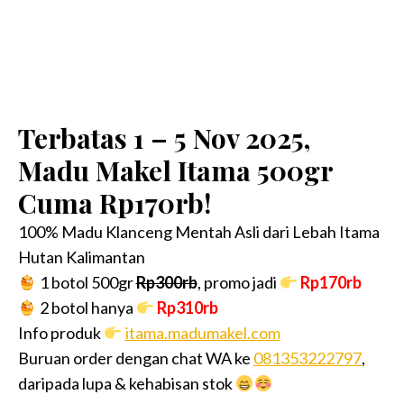
Terbatas 1 – 5 Nov 2025,
Madu Makel Itama 500gr
Cuma Rp170rb!
100% Madu Klanceng Mentah Asli dari Lebah Itama
Hutan Kalimantan
1 botol 500gr
Rp300rb
, promo jadi
Rp170rb
2 botol hanya
Rp310rb
Info produk
itama.madumakel.com
Buruan order dengan chat WA ke
081353222797
,
daripada lupa & kehabisan stok