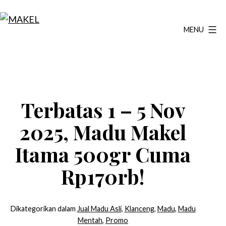
Lewati
ke
MENU
MAKEL
konten
Terbatas 1 – 5 Nov
2025, Madu Makel
Itama 500gr Cuma
Rp170rb!
Dikategorikan dalam
Jual Madu Asli
,
Klanceng
,
Madu
,
Madu
Mentah
,
Promo