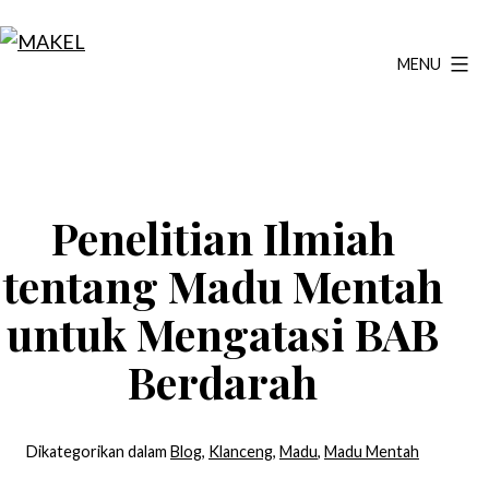
Lewati
ke
MENU
MAKEL
konten
Penelitian Ilmiah
tentang Madu Mentah
untuk Mengatasi BAB
Berdarah
Dikategorikan dalam
Blog
,
Klanceng
,
Madu
,
Madu Mentah