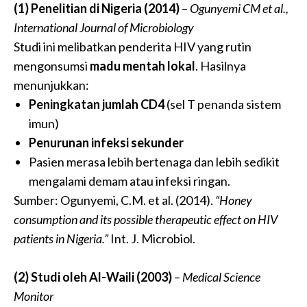
(1) Penelitian di Nigeria (2014)
–
Ogunyemi CM et al.,
International Journal of Microbiology
Studi ini melibatkan penderita HIV yang rutin
mengonsumsi
madu mentah lokal
. Hasilnya
menunjukkan:
Peningkatan jumlah CD4
(sel T penanda sistem
imun)
Penurunan infeksi sekunder
Pasien merasa lebih bertenaga dan lebih sedikit
mengalami demam atau infeksi ringan.
Sumber: Ogunyemi, C.M. et al. (2014).
“Honey
consumption and its possible therapeutic effect on HIV
patients in Nigeria.”
Int. J. Microbiol.
(2) Studi oleh Al-Waili (2003)
–
Medical Science
Monitor