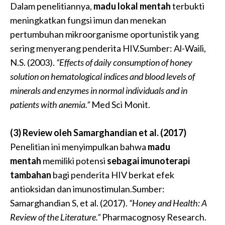
Dalam penelitiannya,
madu lokal mentah
terbukti
meningkatkan fungsi imun dan menekan
pertumbuhan mikroorganisme oportunistik yang
sering menyerang penderita HIV.Sumber: Al-Waili,
N.S. (2003).
“Effects of daily consumption of honey
solution on hematological indices and blood levels of
minerals and enzymes in normal individuals and in
patients with anemia.”
Med Sci Monit.
(3) Review oleh Samarghandian et al. (2017)
Penelitian ini menyimpulkan bahwa
madu
mentah
memiliki potensi
sebagai imunoterapi
tambahan
bagi penderita HIV berkat efek
antioksidan dan imunostimulan.Sumber:
Samarghandian S, et al. (2017).
“Honey and Health: A
Review of the Literature.”
Pharmacognosy Research.