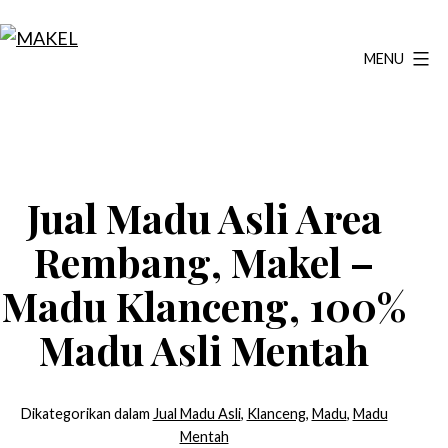
Lewati
ke
MENU
MAKEL
konten
Jual Madu Asli Area
Rembang, Makel –
Madu Klanceng, 100%
Madu Asli Mentah
Dikategorikan dalam
Jual Madu Asli
,
Klanceng
,
Madu
,
Madu
Mentah