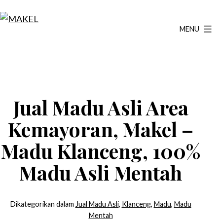
Lewati
ke
MENU
MAKEL
konten
Jual Madu Asli Area
Kemayoran, Makel –
Madu Klanceng, 100%
Madu Asli Mentah
Dikategorikan dalam
Jual Madu Asli
,
Klanceng
,
Madu
,
Madu
Mentah