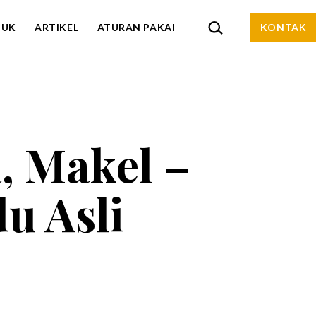
CARI…
DUK
ARTIKEL
ATURAN PAKAI
KONTAK
, Makel –
u Asli