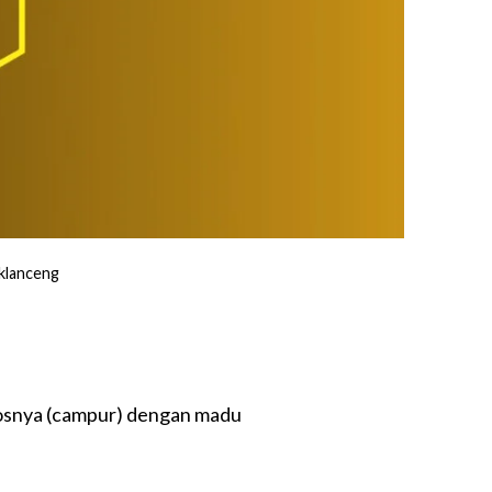
 klanceng
losnya (campur) dengan madu