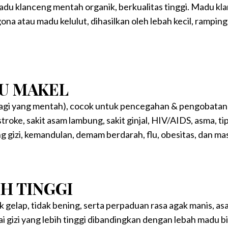
klanceng mentah organik, berkualitas tinggi. Madu klan
ona atau madu kelulut, dihasilkan oleh lebah kecil, rampin
U MAKEL
agi yang mentah), cocok untuk pencegahan & pengobatan 
, stroke, sakit asam lambung, sakit ginjal, HIV/AIDS, asma, 
g gizi, kemandulan, demam berdarah, flu, obesitas, dan masi
IH TINGGI
gelap, tidak bening, serta perpaduan rasa agak manis, as
ilai gizi yang lebih tinggi dibandingkan dengan lebah madu b