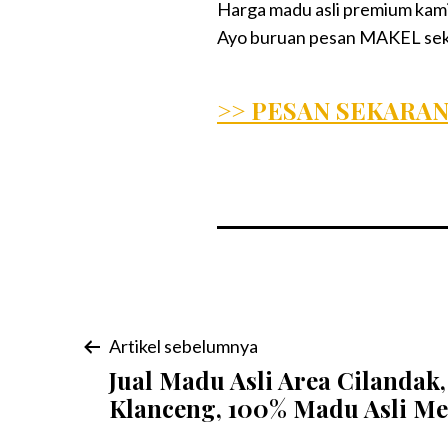
Harga madu asli premium kami
Ayo buruan pesan MAKEL seka
>> PESAN SEKARAN
Navigasi
Artikel sebelumnya
Jual Madu Asli Area Cilandak
pos
Klanceng, 100% Madu Asli M