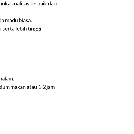
uka kualitas terbaik dari
da madu biasa.
serta lebih tinggi
malam.
elum makan atau 1-2 jam