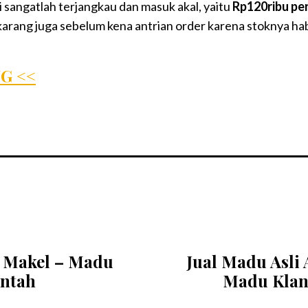
 sangatlah terjangkau dan masuk akal, yaitu
Rp120ribu per 
rang juga sebelum kena antrian order karena stoknya hab
G <<
, Makel – Madu
Jual Madu Asli
entah
Madu Klan