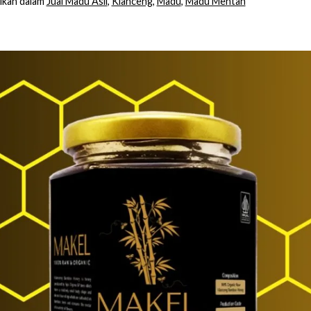
ikan dalam
Jual Madu Asli
,
Klanceng
,
Madu
,
Madu Mentah