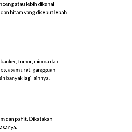
ceng atau lebih dikenal
g dan hitam yang disebut lebah
kanker, tumor, mioma dan
tipes, asam urat, gangguan
h banyak lagi lainnya.
am dan pahit. Dikatakan
iasanya.