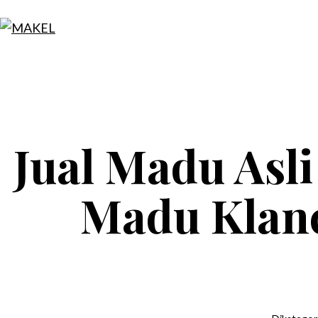
Lewati
ke
MAKEL
konten
Jual Madu Asli
Madu Klanc