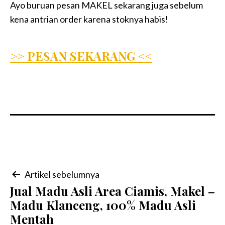
Ayo buruan pesan MAKEL sekarang juga sebelum
kena antrian order karena stoknya habis!
>> PESAN SEKARANG <<
Navigasi
Artikel sebelumnya
Jual Madu Asli Area Ciamis, Makel –
pos
Madu Klanceng, 100% Madu Asli
Mentah