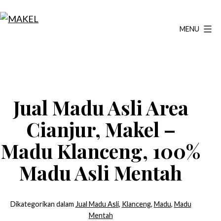
Lewati
ke
MENU
MAKEL
konten
Jual Madu Asli Area
Cianjur, Makel –
Madu Klanceng, 100%
Madu Asli Mentah
Dikategorikan dalam
Jual Madu Asli
,
Klanceng
,
Madu
,
Madu
Mentah