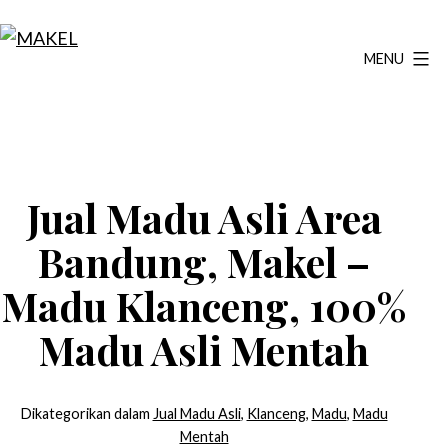
Lewati
ke
MENU
MAKEL
konten
Jual Madu Asli Area
Bandung, Makel –
Madu Klanceng, 100%
Madu Asli Mentah
Dikategorikan dalam
Jual Madu Asli
,
Klanceng
,
Madu
,
Madu
Mentah